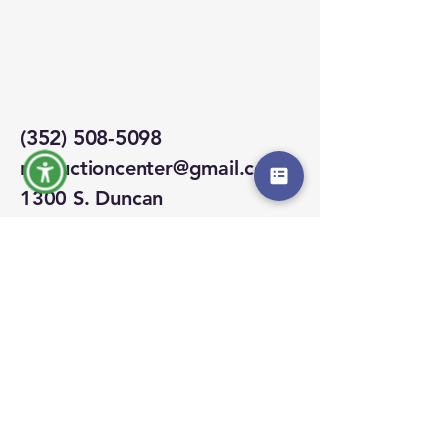
(352) 508-5098
rteductioncenter@gmail.com
1300 S. Duncan
Drive,
Edificio B, Ste 300
Tavares, Florida
32778