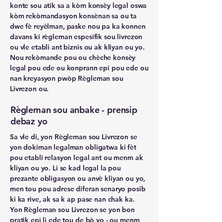
konte sou atik sa a kòm konsèy legal oswa
kòm rekòmandasyon konsènan sa ou ta
dwe fè reyèlman, paske nou pa ka konnen
davans ki règleman espesifik sou livrezon
ou vle etabli ant biznis ou ak kliyan ou yo.
Nou rekòmande pou ou chèche konsèy
legal pou ede ou konprann epi pou ede ou
nan kreyasyon pwòp Règleman sou
Livrezon ou.
Règleman sou anbake - prensip
debaz yo
Sa vle di, yon Règleman sou Livrezon se
yon dokiman legalman obligatwa ki fèt
pou etabli relasyon legal ant ou menm ak
kliyan ou yo. Li se kad legal la pou
prezante obligasyon ou anvè kliyan ou yo,
men tou pou adrese diferan senaryo posib
ki ka rive, ak sa k ap pase nan chak ka.
Yon Règleman sou Livrezon se yon bon
pratik epi li ede tou de bò yo - ou menm