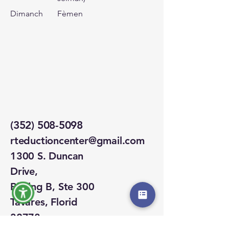
Dimanch
Fèmen
(352) 508-5098
rteductioncenter@gmail.com
1300 S. Duncan
Drive,
Bilding B, Ste 300
Tavares, Florid
32778