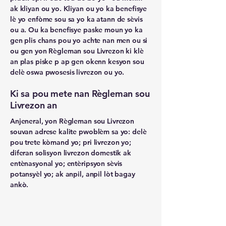
ak kliyan ou yo. Kliyan ou yo ka benefisye
lè yo enfòme sou sa yo ka atann de sèvis
ou a. Ou ka benefisye paske moun yo ka
gen plis chans pou yo achte nan men ou si
ou gen yon Règleman sou Livrezon ki klè
an plas piske p ap gen okenn kesyon sou
delè oswa pwosesis livrezon ou yo.
Ki sa pou mete nan Règleman sou
Livrezon an
Anjeneral, yon Règleman sou Livrezon
souvan adrese kalite pwoblèm sa yo: delè
pou trete kòmand yo; pri livrezon yo;
diferan solisyon livrezon domestik ak
entènasyonal yo; entèripsyon sèvis
potansyèl yo; ak anpil, anpil lòt bagay
ankò.